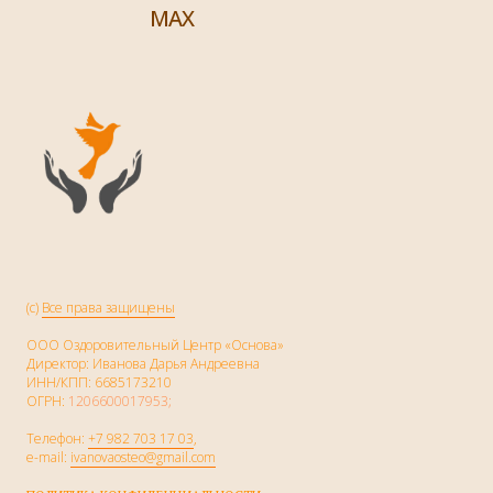
MAX
(c)
Все права защищены
ООО Оздоровительный Центр «Основа»
Директор: Иванова Дарья Андреевна
ИНН/КПП: 6685173210
ОГРН:
1206600017953;
Телефон:
+7 982 703 17 03
,
e-mail:
ivanovaosteo@gmail.com