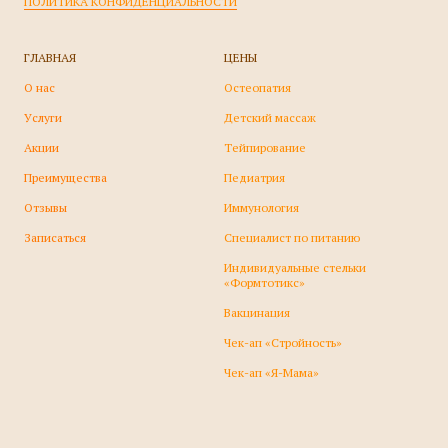
ПОЛИТИКА КОНФИДЕНЦИАЛЬНОСТИ
ГЛАВНАЯ
ЦЕНЫ
О нас
О
стеопатия
У
слуги
Детский массаж
А
кции
Т
ейпирование
П
реимущества
П
едиатрия
О
тзывы
И
ммунология
З
аписаться
Специалист по питанию
Индивидуальные стельки
«‎Формтотикс»
В
акцинация
Чек-ап «Стройность»
Чек-ап «Я-Мама»